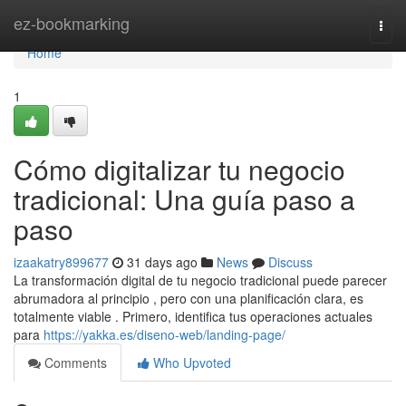
Home
ez-bookmarking
Togg
navi
Home
1
Cómo digitalizar tu negocio
tradicional: Una guía paso a
paso
izaakatry899677
31 days ago
News
Discuss
La transformación digital de tu negocio tradicional puede parecer
abrumadora al principio , pero con una planificación clara, es
totalmente viable . Primero, identifica tus operaciones actuales
para
https://yakka.es/diseno-web/landing-page/
Comments
Who Upvoted