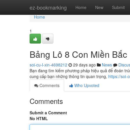
Home
ez-bookmarking
Home
New
Submit
Home
1
Bảng Lô 8 Con Miền Bắc
soi-cu-l-xin-4698212
29 days ago
News
Discu
Bạn đang tìm kiếm phương pháp hiệu quả để đoán trú
cung cấp bạn những thông tin quan trọng,
https://soi
Comments
Who Upvoted
Comments
Submit a Comment
No HTML