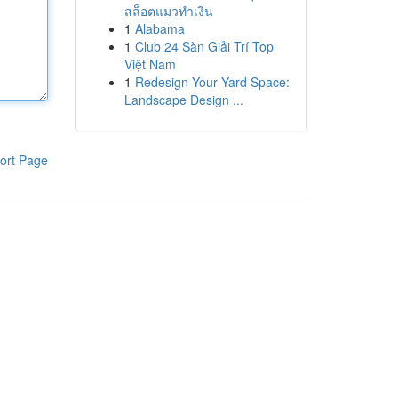
สล็อตแมวทำเงิน
1
Alabama
1
Club 24 Sàn Giải Trí Top
Việt Nam
1
Redesign Your Yard Space:
Landscape Design ...
ort Page