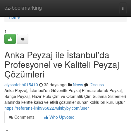
Home
ez-bookmarking
Togg
navi
Home
1
Anka Peyzaj ile İstanbul’da
Profesyonel ve Kaliteli Peyzaj
Çözümleri
alyssatchh015410
32 days ago
News
Discuss
Anka Peyzaj, İstanbul'un Güvenilir Peyzaj Firması olarak Peyzaj,
Bahçe Peyzaj, Hazır Rulo Çim ve Otomatik Çim Sulama Sistemleri
alanında kentte kalıcı ve etkili çözümler sunan köklü bir kuruluştur
https://referans-link995822.wikibyby.com/user
Comments
Who Upvoted