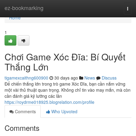
Home
ez-bookmarking
Togg
navi
Home
1
Chơi Game Xóc Đĩa: Bí Quyết
Thắng Lớn
tigamexcaithng600900
30 days ago
News
Discuss
Để chiến thắng lớn trong trò game Xóc Đĩa, bạn cần nắm vững
một vài thủ thuật quan trọng. Không chỉ tin vào may mắn, mà còn
cần đánh giá kỹ lưỡng các lần
https://roydrme018925.blogrelation.com/profile
Comments
Who Upvoted
Comments